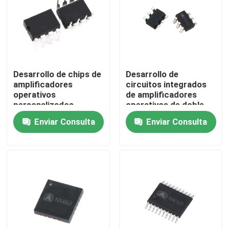
Viaje de la fábrica
Control de calidad
Desarrollo de chips de
Desarrollo de
amplificadores
circuitos integrados
Éntrenos en contacto con
operativos
de amplificadores
personalizados
operativos de doble
vía personalizados
Enviar Consulta
Enviar Consulta
Circuito integrado personalizado
diseño de chip CI
Desarrollo de circuitos integrados
Asamblea impresa de la placa de circuito